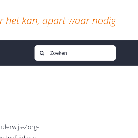
 het kan, apart waar nodig
Zoeken
naar:
nderwijs-Zorg-
 leeftijd van