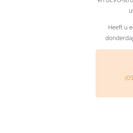
u
Heeft u e
donderdag
(0