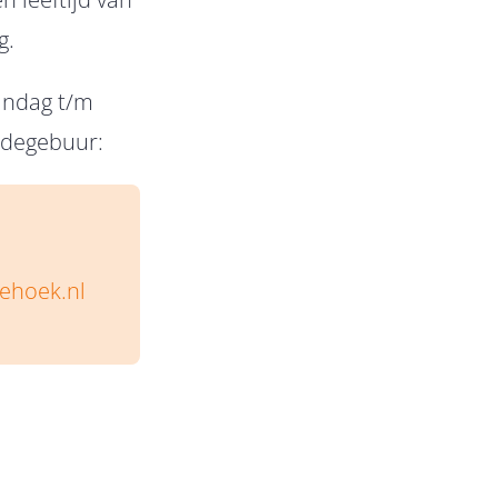
g.
aandag t/m
edegebuur:
ehoek.nl