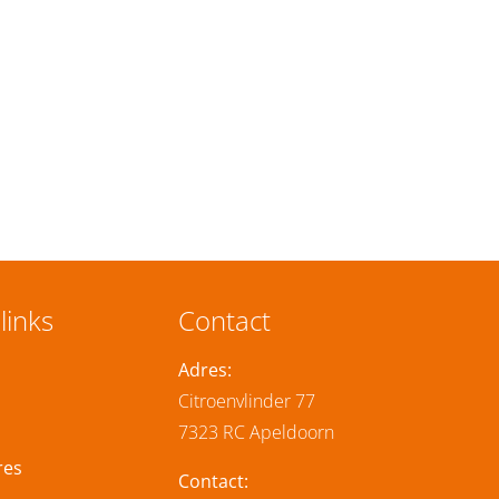
links
Contact
Adres:
Citroenvlinder 77
7323 RC Apeldoorn
res
Contact: