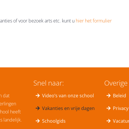
anties of voor bezoek arts etc. kunt u
hier het formulier
Snel naar:
Overige 
m dat
Video’s van onze school
Beleid
erlingen
Vakanties en vrije dagen
Privacy
hool heeft
 landelijk.
Schoolgids
Vacatu