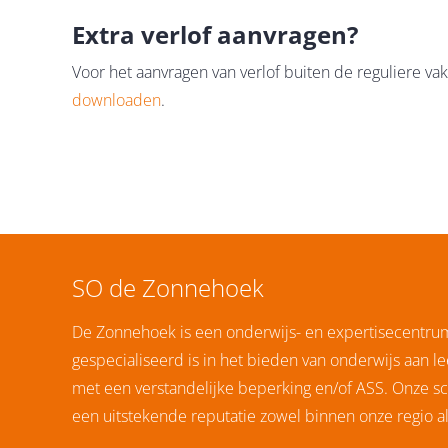
Extra verlof aanvragen?
Voor het aanvragen van verlof buiten de reguliere vak
downloaden
.
SO de Zonnehoek
De Zonnehoek is een onderwijs- en expertisecentru
gespecialiseerd is in het bieden van onderwijs aan le
met een verstandelijke beperking en/of ASS. Onze sc
een uitstekende reputatie zowel binnen onze regio als