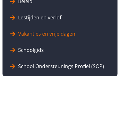
Beleid
Lestijden en verlof
Vakanties en vrije dagen
Schoolgids
School Ondersteunings Profiel (SOP)